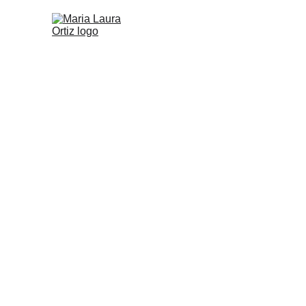
Home
W