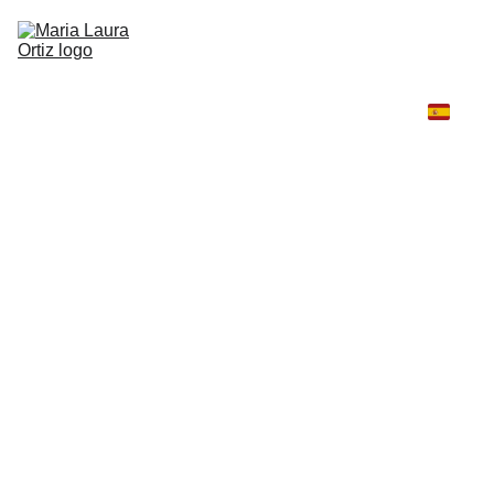
Home
Winelux
Fashion and Wine
Travel and Wine
Winelux Scent & Story
High Jewelry Universe
AURA
Contáctame
SUSCRÍBETE